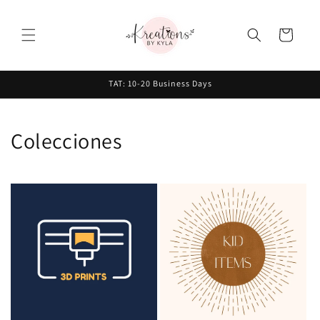
Ir
directamente
al contenido
Carrito
TAT: 10-20 Business Days
Colecciones