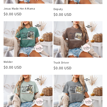
ó
n
Jesus Made Her A Mama
Deputy
Precio
$0.00 USD
Precio
$0.00 USD
:
habitual
habitual
Welder
Truck Driver
Precio
$0.00 USD
Precio
$0.00 USD
habitual
habitual