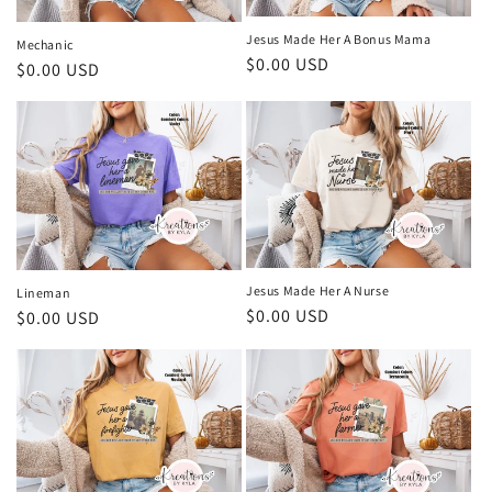
Jesus Made Her A Bonus Mama
Mechanic
Precio
$0.00 USD
Precio
$0.00 USD
habitual
habitual
Jesus Made Her A Nurse
Lineman
Precio
$0.00 USD
Precio
$0.00 USD
habitual
habitual