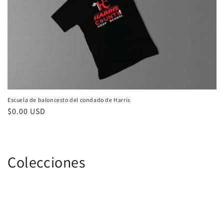
ó
n
:
Escuela de baloncesto del condado de Harris
Precio
$0.00 USD
habitual
Colecciones