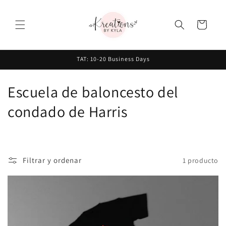
Ir
directamente
al contenido
Carrito
TAT: 10-20 Business Days
C
Escuela de baloncesto del
o
condado de Harris
l
e
Filtrar y ordenar
1 producto
c
c
i