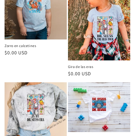
Zorro en calcetines
Precio
$0.00 USD
habitual
Gira de las eras
Precio
$0.00 USD
habitual