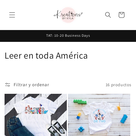
Ir
directamente
al contenido
Carrito
TAT: 10-20 Business Days
C
Leer en toda América
o
l
Filtrar y ordenar
16 productos
e
c
c
i