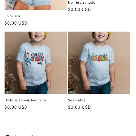
Nombre apilado
Precio
$0.00 USD
habitual
En mi era
Precio
$0.00 USD
habitual
Historia genial, hermano
Sé amable
Precio
$0.00 USD
Precio
$0.00 USD
habitual
habitual