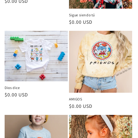
Precio
$0.00 USD
habitual
Sigue siendo tú
Precio
$0.00 USD
habitual
Dios dice
Precio
$0.00 USD
AMIGOS
habitual
Precio
$0.00 USD
habitual