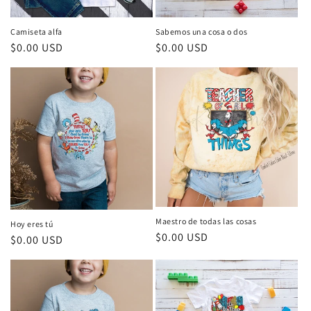
ó
n
Camiseta alfa
Sabemos una cosa o dos
Precio
$0.00 USD
Precio
$0.00 USD
:
habitual
habitual
Maestro de todas las cosas
Hoy eres tú
Precio
$0.00 USD
Precio
$0.00 USD
habitual
habitual