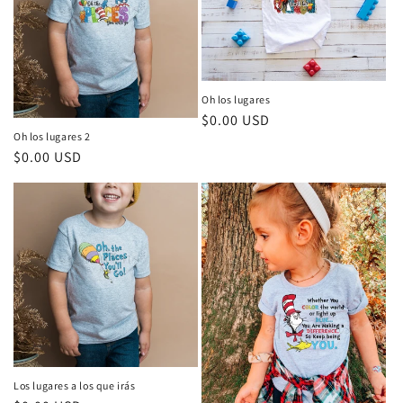
Oh los lugares
Precio
$0.00 USD
Oh los lugares 2
habitual
Precio
$0.00 USD
habitual
Los lugares a los que irás